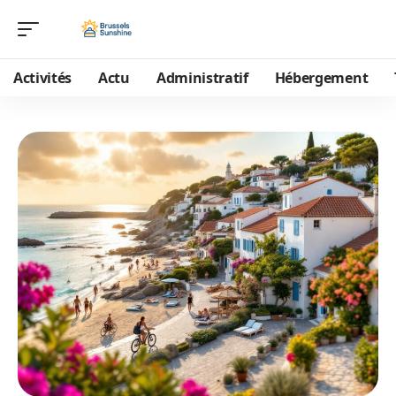
Activités
Actu
Administratif
Hébergement