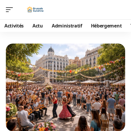
Activités
Actu
Administratif
Hébergement