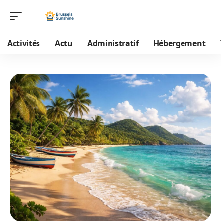
Activités
Actu
Administratif
Hébergement