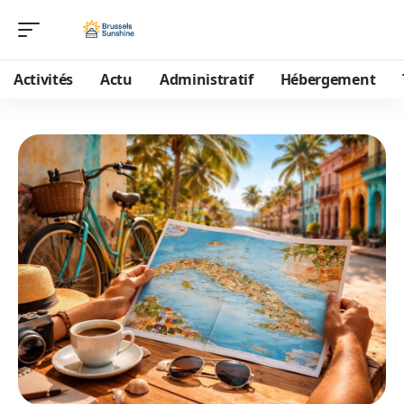
Activités
Actu
Administratif
Hébergement