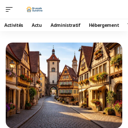
Activités
Actu
Administratif
Hébergement