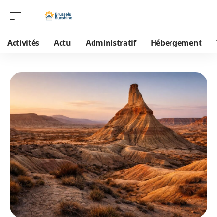
Activités
Actu
Administratif
Hébergement