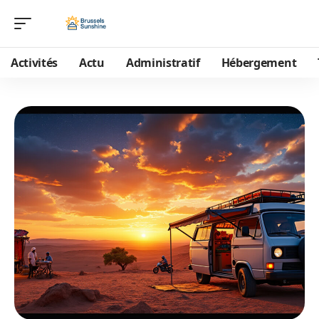
Activités
Actu
Administratif
Hébergement