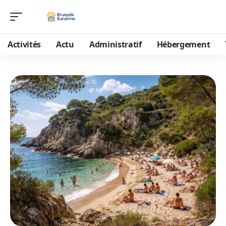
Activités
Actu
Administratif
Hébergement