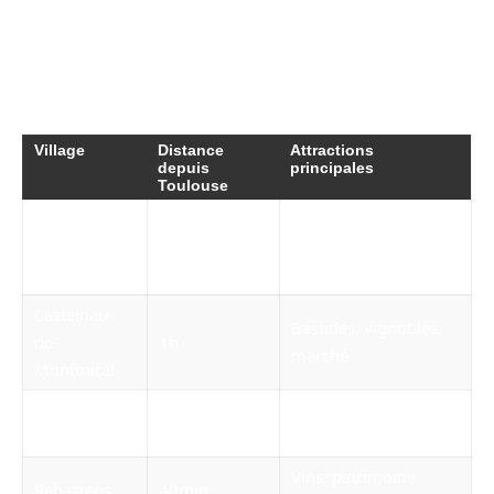
histoires du village rendent la visite non
seulement instructive mais aussi divertissante,
idéal pour éveiller la curiosité des enfants.
Village
Distance
Attractions
depuis
principales
Toulouse
Fortifications,
Puycelsi
1h
panoramas,
randonnées
Castelnau-
Bastides, vignobles,
de-
1h
marché
Montmiral
Châteaux, artisanat,
Bruniquel
1h
architecture
Vins, patrimoine
Rabastens
40min