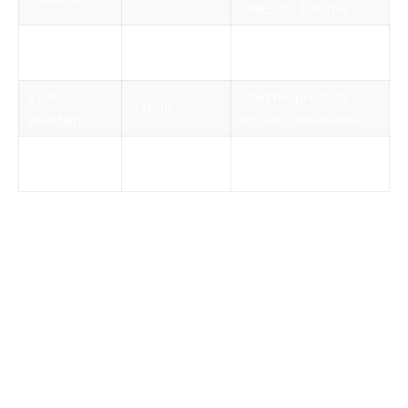
UNESCO, balades
Rieux-
Cathédrale, ruelles
50min
Volvestre
paisibles, nature
L’Isle-
Marché, produits
35min
Jourdain
locaux, convivialité
Saint-Félix-
Histoire cathare,
50min
Lauragais
panoramas, sentiers
Cologne et Mauvezin : bastides et
marchés authentiques
Dans la région du Gers, les villages de Cologne
et Mauvezin attirent les visiteurs avec leur
charme authentique et leurs marchés
médiévaux animés. Cologne, avec son marché
couvert, propose une immersion dans la