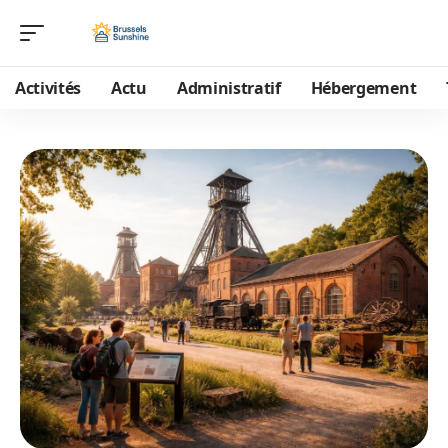
Activités
Actu
Administratif
Hébergement