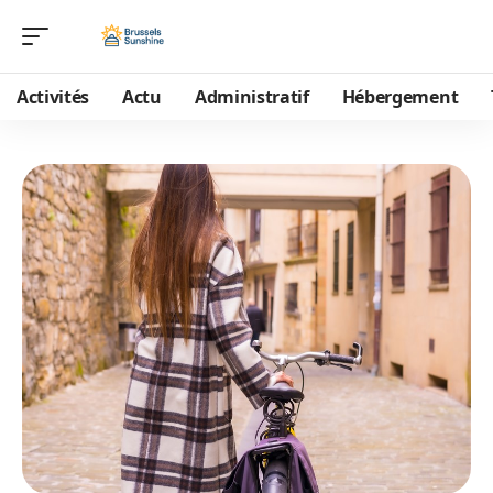
Activités
Actu
Administratif
Hébergement