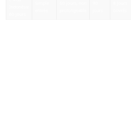
Simple
60 jours, non
90
8 jours
Indonésie
entrée
prolongeable
jours
ouvrés
60 jours
Il est judicieux de faire sa demande de façon
anticipée pour éviter le stress lié aux délais, ce
qui vous permettra d’être plus serein lors de
votre voyage. La prévoyance joue un rôle
majeur dans la réussite de cette demande.
Conditions d’éligibilité et documents
requis
Pour garantir l’approbation de votre demande
de e-Visa, il est essentiel de respecter les
conditions d’éligibilité stipulées par les
autorités indonésiennes. Premièrement, votre