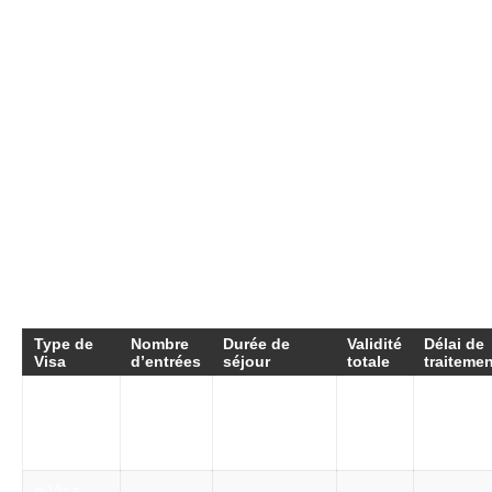
Une fois le formulaire rempli, n’oubliez pas de
procéder au paiement sécurisé des frais de
visa. Les tarifs peuvent varier en fonction du
type de visa et du nombre d’entrées souhaitées.
Un tableau articulé ci-dessous offre un aperçu
des frais standards associés aux différents
types de e-Visa, ce qui aide à mieux planifier
votre budget.
Type de
Nombre
Durée de
Validité
Délai de
Visa
d’entrées
séjour
totale
traiteme
e-Visa
Simple
30 jours,
90
EVOA
48h
entrée
prolongeable
jours
Indonésie
e-Visa