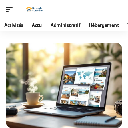
Activités
Actu
Administratif
Hébergement