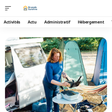
Activités
Actu
Administratif
Hébergement