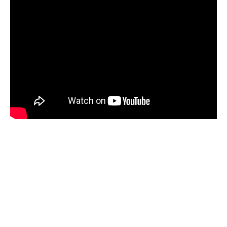
Les activités en plein air à proximité
La ville de Chambéry est entourée par des
paysages naturels époustouflants. Si vous avez
envie de prolonger votre promenade par une
activité de plein air, les alentours offrent un