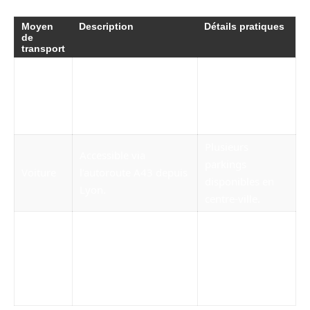
Moyen
Description
Détails pratiques
de
transport
Fréquence
Accès direct avec des
régulière,
Train
TGV depuis Paris, Lyon
réservation
et Grenoble.
recommandée.
Plusieurs
Accessible via
parkings
Voiture
l’autoroute A43 depuis
disponibles en
Lyon.
centre-ville.
Aéroport de
Vols réguliers
Chambéry-Savoie
avec connexions
Aéroport
Mont Blanc,
à d’autres
principalement en
aéroports.
hiver.