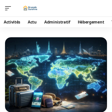
Activités
Actu
Administratif
Hébergement