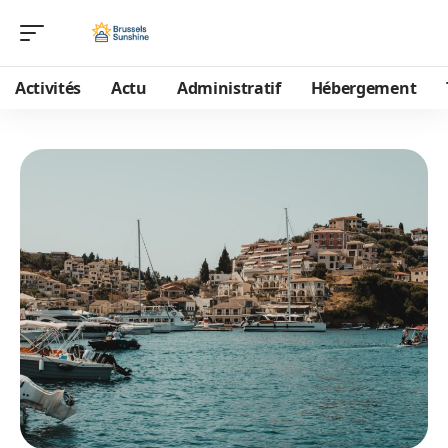
Activités
Actu
Administratif
Hébergement