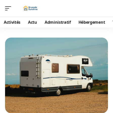
Activités
Actu
Administratif
Hébergement