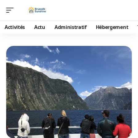
Activités
Actu
Administratif
Hébergement