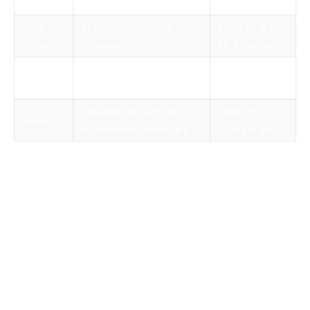
marché de nuit
50 € par jour
Vang
Blue Lagoons, Nam Xay
Entre 25 € et
Vieng
Viewpoint
45 € par jour
Luang
Grottes de Pak Ou, mont
Entre 30 € et
Prabang
Phousi
60 € par jour
Cascades de Tad Fan,
Entre 25 € et
Paksé
exploration de villages
50 € par jour
Les traditions culturelles et festivals au
Laos
Le Laos est riche en traditions et festivals.
Parmi eux, le Pi Mai, ou Nouvel An lao, est
célébré en avril. C’est une période de
réjouissances où les habitants, comme les
visiteurs, se livrent à des batailles d’eau. Ces