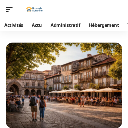
Activités
Actu
Administratif
Hébergement