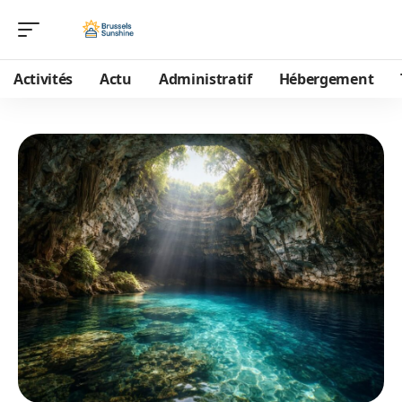
Activités
Actu
Administratif
Hébergement