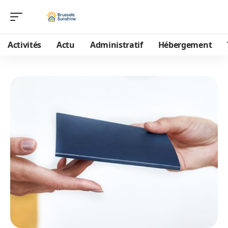
Activités
Actu
Administratif
Hébergement